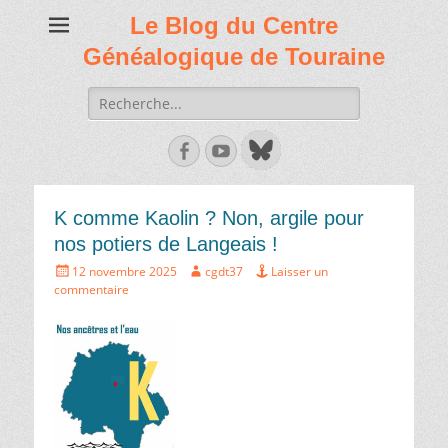
Le Blog du Centre
Généalogique de Touraine
Recherche
de:
Facebook
Youtube
K comme Kaolin ? Non, argile pour
nos potiers de Langeais !
Écrit
Auteur
12 novembre 2025
cgdt37
Laisser un
le
commentaire