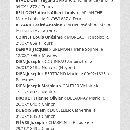
BEAUMONT Eugène
x MOREAU Pauline Clotilde le
09/09/1872 à Tours
BELLOCHE Alexis Albert Louis
x LAPLANCHE
Marie Louise le 01/08/1887 à Tours
BEZARD Désiré Antoine
x PILON Joséphine Silvine
le 07/07/1873 à Tours
CORNET Louis Onésime
x MOREAU Françoise le
21/07/1858 à Tours
DENIAU Jacques
x BREMONT Irène Sophie le
12/02/1798 à Mosnes
DIEN Joseph
x GOUINEAU Antoinette le
26/01/1818 à Nouâtre (Noyers)
DIEN Joseph
x BERTRAND Marie le 09/02/1835 à
Balesmes
DIEN Joseph Mathieu
x GAUTIER Victoire le
15/02/1803 à Nouâtre
DROUET Étienne Olivier
x DELAUNAY Marie le
26/07/1840 à Chinon
DUBOIS Silvain
x DUCELLIER Catherine le
01/07/1835 à Chinon
FIÈVRE Joseph
x CHARPENTIER Louise le
29/10/1849 à Chinon