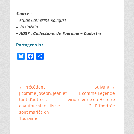
Source :
– étude Catherine Rouquet
– Wikipédia
– AD37 : Collections de Touraine – Cadastre
Partager via :
B
F
P
l
a
a
Catégories
u
c
r
ChallengeAZ
,
e
e
t
␣
s
b
a
Langeais
,
Navigation
← Précédent
Suivant →
␣
k
o
g
Article
Article
J comme Joseph, Jean et
L comme Légende
de
Poterie,
y
o
e
précédent :
suivant :
tant d’autres :
vindinienne ou Histoire
céramique
,
l’article
chaufourniers, ils se
? L’Effondrée
k
r
␣
Vallée
sont mariés en
de
Touraine
la
Loire