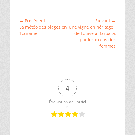
Catégories
Épidémies
,
␣
Histoire
Navigation
← Précédent
Suivant →
et
Article
Article
La météo des plages en
Une vigne en héritage :
de
généalogie
,
précédent :
suivant :
Touraine
de Louise à Barbara,
␣
l’article
par les mains des
Rochecorbon
,
␣
femmes
Vallée
de
la
Loire
4
Évaluation de l'articl
e