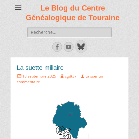
Le Blog du Centre
Généalogique de Touraine
Recherche
de:
Facebook
Youtube
La suette miliaire
Écrit
Auteur
18 septembre 2025
cgdt37
Laisser un
le
commentaire