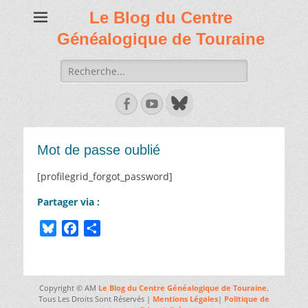
Le Blog du Centre
Généalogique de Touraine
Recherche
de:
Facebook
Youtube
Mot de passe oublié
[profilegrid_forgot_password]
Partager via :
B
F
P
l
a
a
u
c
r
e
e
t
Copyright © AM
Le Blog du Centre Généalogique de Touraine
.
s
b
a
Tous Les Droits Sont Réservés |
Mentions Légales
|
Politique de