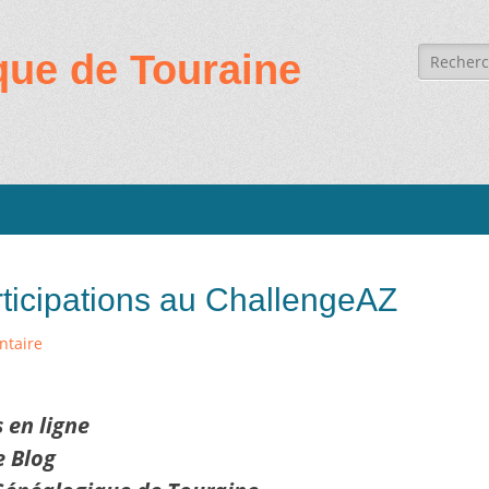
Recherc
que de Touraine
de:
icipations au ChallengeAZ
ntaire
s en ligne
e Blog