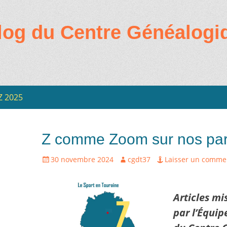
log du Centre Généalogi
Z 2025
ire
Z comme Zoom sur nos part
Écrit
Auteur
30 novembre 2024
cgdt37
Laisser un comme
le
Articles mi
par l’Équip