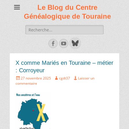
Le Blog du Centre
Généalogique de Touraine
Recherche
de:
Facebook
Youtube
X comme Mariés en Touraine – métier
: Corroyeur
Écrit
Auteur
27 novembre 2025
cgdt37
Laisser un
le
commentaire