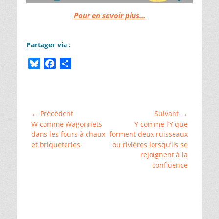
Pour en savoir plus…
Partager via :
B
F
P
l
a
a
Catégories
u
c
r
ChallengeAZ
,
e
e
t
␣
s
b
a
Château-
Navigation
← Précédent
Suivant →
Renault
,
k
o
g
Article
Article
W comme Wagonnets
Y comme l’Y que
de
␣
y
o
e
précédent :
suivant :
dans les fours à chaux
forment deux ruisseaux
Généalogie
,
l’article
et briqueteries
ou rivières lorsqu’ils se
k
r
␣
Tannerie
rejoignent à la
confluence