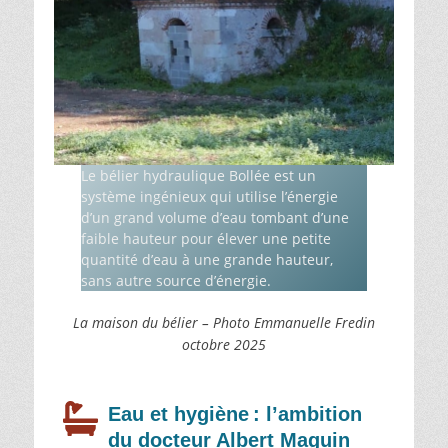
Le bélier hydraulique Bollée est un
système ingénieux qui utilise l’énergie
d’un grand volume d’eau tombant d’une
faible hauteur pour élever une petite
quantité d’eau à une grande hauteur,
sans autre source d’énergie.
La maison du bélier – Photo Emmanuelle Fredin
octobre 2025
Eau et hygiène : l’ambition
du docteur Albert Maguin