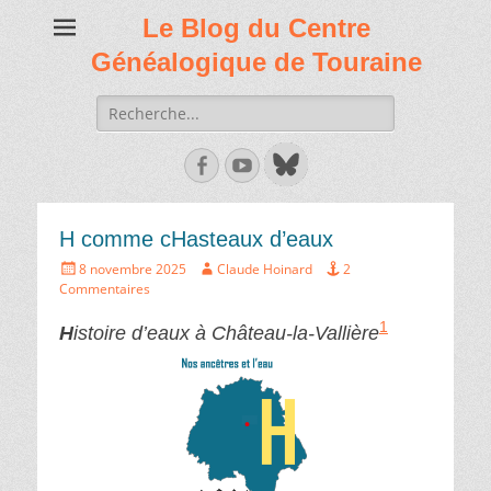
Le Blog du Centre
Généalogique de Touraine
Recherche
de:
Facebook
Youtube
H comme cHasteaux d’eaux
Écrit
Auteur
8 novembre 2025
Claude Hoinard
2
le
Commentaires
1
H
istoire d’eaux à Château-la-Vallière