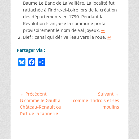
Baume Le Banc de La Vallière. La localité fut
rattachée à l’Indre-et-Loire lors de la création
des départements en 1790. Pendant la
Révolution Française la commune porta
provisoirement le nom de Val Joyeux.
↩︎
Bief : canal qui dérive l’eau vers la roue.
↩︎
Partager via :
B
F
P
l
a
a
Catégories
u
c
r
ChallengeAZ
,
e
e
t
␣
s
b
a
Château-
Navigation
← Précédent
Suivant →
la-
k
o
g
Article
Article
G comme le Gault à
I comme l’Indrois et ses
de
Vallière
y
o
e
précédent :
suivant :
Château-Renault ou
moulins
l’article
l’art de la tannerie
k
r