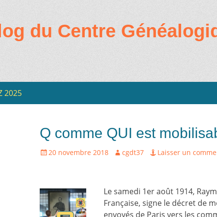
log du Centre Généalogi
Z 2025
ire
Q comme QUI est mobilisa
Écrit
Auteur
20 novembre 2018
cgdt37
Laisser un comme
le
Le samedi 1er août 1914, Raym
Française, signe le décret de 
envoyés de Paris vers les comm