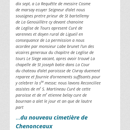
dix sept, a La Requêtte de messire Cosme
de marsay ecuyer Seigneur d’alet nous
sousignes pretre prieur de St bartellemy
de La Genoüillère cy devant chanoine
de Leglise de Tours apresent Curé de
varennes et doyen rural de Ligueil en
consequance de La permission a nous
acordee par monsieur Labe brunet l’un des
vicaires generaux du chapitre de Leglise de
tours Le Siege vacant, apres avoir trouvé La
chapelle de St joseph batie dans La Cour
du chateau d’alet paroissse de Civray duement
reparee et fournie d’ornements suffisants pour
te
y celebrer la s
messe; nous lavons Reconciliee
r
assistes de m
S. Martineau Curé de cette
r
paroisse et de m
etienne belay cure de
bournan a alet le jour et an que de lautre
part
…
du nouveau cimetière de
Chenonceaux