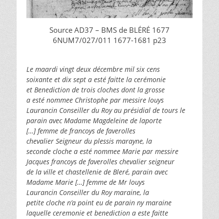
Source AD37 – BMS de BLÉRÉ 1677
6NUM7/027/011 1677-1681 p23
Le maardi vingt deux décembre mil six cens
soixante et dix sept a esté faitte la cerémonie
et Benediction de trois cloches dont la grosse
a esté nommee Christophe par messire louys
Laurancin Conseiller du Roy au présidial de tours le
parain avec Madame Magdeleine de laporte
[…] femme de francoys de faverolles
chevalier Seigneur du plessis marayne, la
seconde cloche a esté nommee Marie par messire
Jacques francoys de faverolles chevalier seigneur
de la ville et chastellenie de Bleré, parain avec
Madame Marie […] femme de Mr louys
Laurancin Conseiller du Roy maraine, la
petite cloche n’a point eu de parain ny maraine
laquelle ceremonie et benediction a este faitte