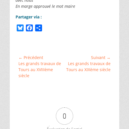
avec nous
En marge approuvé le mot maire
Partager via :
B
F
P
l
a
a
Catégories
u
c
r
Bléré
,
e
e
t
␣
s
b
a
Chenonceaux
,
Navigation
← Précédent
Suivant →
␣
k
o
g
Article
Article
Les grands travaux de
Les grands travaux de
de
Civray
,
y
o
e
précédent :
suivant :
Tours au XVIIIème
Tours au XIXème siècle
␣
l’article
siècle
k
r
Gazette
des
Paroissiaux
,
␣
Huismes
,
␣
Rivarennes
,
␣
0
Sepmes
Évaluation de l'articl