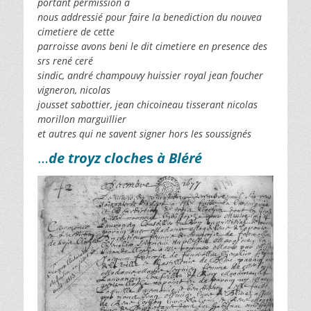
portant permission a
nous addressié pour faire la benediction du nouvea
cimetiere de cette
parroisse avons beni le dit cimetiere en presence des
srs rené ceré
sindic, andré champouvy huissier royal jean foucher
vigneron, nicolas
jousset sabottier, jean chicoineau tisserant nicolas
morillon marguïllier
et autres qui ne savent signer hors les soussignés
…
de troyz cloche
s
à Bléré