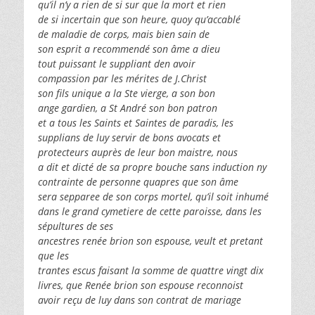
qu’il n’y a rien de si sur que la mort et rien
de si incertain que son heure, quoy qu’accablé
de maladie de corps, mais bien sain de
son esprit a recommendé son âme a dieu
tout puissant le suppliant den avoir
compassion par les mérites de J.Christ
son fils unique a la Ste vierge, a son bon
ange gardien, a St André son bon patron
et a tous les Saints et Saintes de paradis, les
supplians de luy servir de bons avocats et
protecteurs auprès de leur bon maistre, nous
a dit et dicté de sa propre bouche sans induction ny
contrainte de personne quapres que son âme
sera sepparee de son corps mortel, qu’il soit inhumé
dans le grand cymetiere de cette paroisse, dans les
sépultures de ses
ancestres renée brion son espouse, veult et pretant
que les
trantes escus faisant la somme de quattre vingt dix
livres, que Renée brion son espouse reconnoist
avoir reçu de luy dans son contrat de mariage