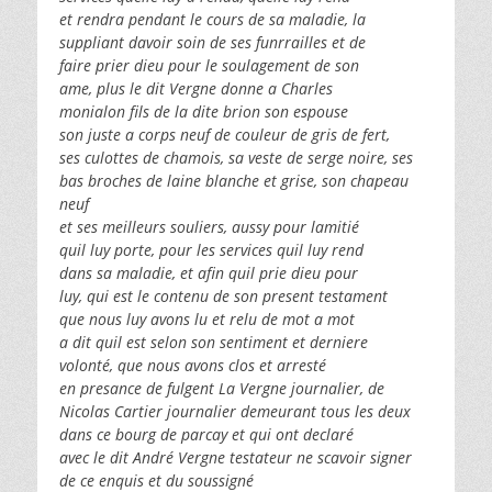
et rendra pendant le cours de sa maladie, la
suppliant davoir soin de ses funrrailles et de
faire prier dieu pour le soulagement de son
ame, plus le dit Vergne donne a Charles
monialon fils de la dite brion son espouse
son juste a corps neuf de couleur de gris de fert,
ses culottes de chamois, sa veste de serge noire, ses
bas broches de laine blanche et grise, son chapeau
neuf
et ses meilleurs souliers, aussy pour lamitié
quil luy porte, pour les services quil luy rend
dans sa maladie, et afin quil prie dieu pour
luy, qui est le contenu de son present testament
que nous luy avons lu et relu de mot a mot
a dit quil est selon son sentiment et derniere
volonté, que nous avons clos et arresté
en presance de fulgent La Vergne journalier, de
Nicolas Cartier journalier demeurant tous les deux
dans ce bourg de parcay et qui ont declaré
avec le dit André Vergne testateur ne scavoir signer
de ce enquis et du soussigné