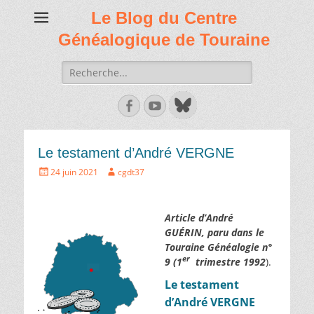
Le Blog du Centre
Généalogique de Touraine
Recherche
de:
Facebook
Youtube
Le testament d’André VERGNE
Écrit
Auteur
24 juin 2021
cgdt37
le
Article d’André
GUÉRIN, p
aru dans le
Touraine Généalogie n°
er
9 (1
trimestre 1992
).
Le testament
d’André VERGNE