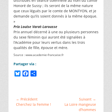
distribués en séance solennelle au nom du comte
Honoré de Sussy ; ils seront de la même nature
que ceux légués par le comte de MONTYON, et je
demande qu’ils soient donnés à la même époque.
»
Prix Louise Varat-Larousse
Prix annuel décerné à une ou plusieurs personnes
du sexe féminin qui auront été signalées à
l’Académie pour leurs vertus dans les trois
qualités de fille, épouse et mère.
Source : www.academie-francaise.fr
Partager via :
B
F
P
l
a
a
Catégories
u
c
r
Histoire
e
e
t
et
s
b
a
généalogie
,
Navigation
← Précédent
Suivant →
␣
k
o
g
Article
Article
Cherchez la Femme !
La Loire mangeuse
de
Parçay-
y
o
e
précédent :
suivant :
d’hommes
Meslay
,