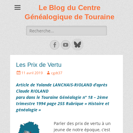
Le Blog du Centre
Généalogique de Touraine
Recherche
de:
Facebook
Youtube
Les Prix de Vertu
Écrit
Auteur
11 avril 2019
cgdt37
le
Article de Yolande LANCHAIS-RIOLAND d’après
Claude RIOLAND
paru dans le Touraine Généalogie n° 18 – 2ème
trimestre 1994 page 255 Rubrique « Histoire et
généalogie »
Parler des prix de vertu à un
jeune de notre époque, c’est