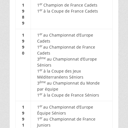
er
1
1
Champion de France Cadets
er
9
1
à la Coupe de France Cadets
8
9
er
1
1
au Championnat d’Europe
9
Cadets
er
9
1
au Championnat de France
0
Cadets
ème
3
au Championnat d’Europe
Séniors
er
1
à la Coupe des Jeux
Méditerranéens Séniors
ème
3
au Championnat du Monde
par équipe
er
1
à la Coupe de France Séniors
er
1
1
au Championnat d’Europe
9
Équipe Séniors
er
9
1
au Championnat de France
1
Juniors