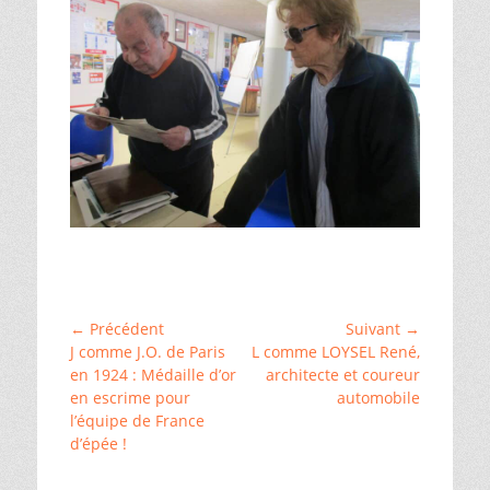
Catégories
ChallengeAZ
,
␣
Karaté
,
Navigation
← Précédent
Suivant →
␣
Article
Article
J comme J.O. de Paris
L comme LOYSEL René,
de
Loches
,
précédent :
suivant :
en 1924 : Médaille d’or
architecte et coureur
␣
l’article
en escrime pour
automobile
Médaille
,
␣
l’équipe de France
Sport
d’épée !