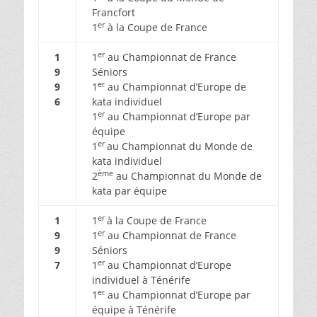
Francfort
er
1
à la Coupe de France
er
1
1
au Championnat de France
9
Séniors
er
9
1
au Championnat d’Europe de
6
kata individuel
er
1
au Championnat d’Europe par
équipe
er
1
au Championnat du Monde de
kata individuel
ème
2
au Championnat du Monde de
kata par équipe
er
1
1
à la Coupe de France
er
9
1
au Championnat de France
9
Séniors
er
7
1
au Championnat d’Europe
individuel à Ténérife
er
1
au Championnat d’Europe par
équipe à Ténérife