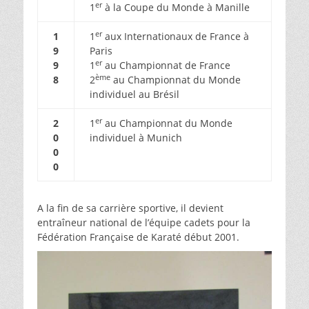
er
1
à la Coupe du Monde à Manille
er
1
1
aux Internationaux de France à
9
Paris
er
9
1
au Championnat de France
ème
8
2
au Championnat du Monde
individuel au Brésil
er
2
1
au Championnat du Monde
0
individuel à Munich
0
0
A la fin de sa carrière sportive, il devient
entraîneur national de l’équipe cadets pour la
Fédération Française de Karaté début 2001.