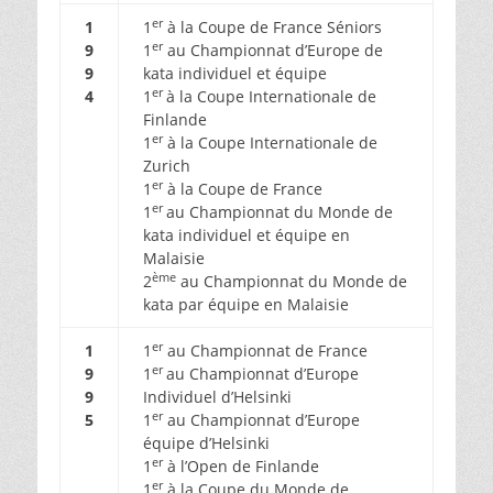
er
1
1
à la Coupe de France Séniors
er
9
1
au Championnat d’Europe de
9
kata individuel et équipe
er
4
1
à la Coupe Internationale de
Finlande
er
1
à la Coupe Internationale de
Zurich
er
1
à la Coupe de France
er
1
au Championnat du Monde de
kata individuel et équipe en
Malaisie
ème
2
au Championnat du Monde de
kata par équipe en Malaisie
er
1
1
au Championnat de France
er
9
1
au Championnat d’Europe
9
Individuel d’Helsinki
er
5
1
au Championnat d’Europe
équipe d’Helsinki
er
1
à l’Open de Finlande
er
1
à la Coupe du Monde de