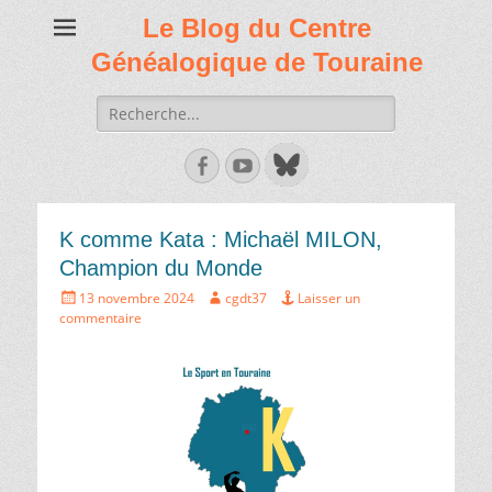
Le Blog du Centre
Généalogique de Touraine
Recherche
de:
Facebook
Youtube
K comme Kata : Michaël MILON,
Champion du Monde
Écrit
Auteur
13 novembre 2024
cgdt37
Laisser un
le
commentaire