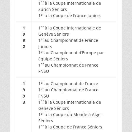
er
1
à la Coupe Internationale de
Zürich Séniors
er
1
à la Coupe de France Juniors
er
1
1
à la Coupe Internationale de
9
Genève Séniors
er
9
1
au Championnat de France
2
Juniors
er
1
au Championnat d’Europe par
équipe Séniors
er
1
au Championnat de France
FNSU
er
1
1
au Championnat de France
er
9
1
au Championnat de France
9
FNSU
er
3
1
à la Coupe Internationale de
Genève Séniors
er
1
à la Coupe du Monde à Alger
Séniors
er
1
à la Coupe de France Séniors