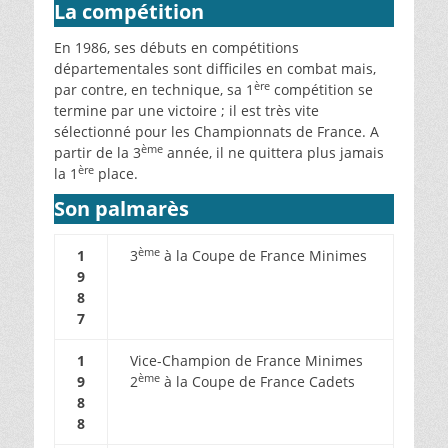
La compétition
En 1986, ses débuts en compétitions
départementales sont difficiles en combat mais,
ère
par contre, en technique, sa 1
compétition se
termine par une victoire ; il est très vite
sélectionné pour les Championnats de France. A
ème
partir de la 3
année, il ne quittera plus jamais
ère
la 1
place.
Son palmarès
ème
1
3
à la Coupe de France Minimes
9
8
7
1
Vice-Champion de France Minimes
ème
9
2
à la Coupe de France Cadets
8
8