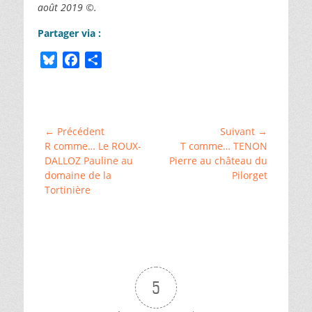
août 2019 ©.
Partager via :
B
F
P
l
a
a
Catégories
u
c
r
Bâtis
e
e
t
et
s
b
a
demeures
,
Navigation
← Précédent
Suivant →
␣
k
o
g
Article
Article
R comme… Le ROUX-
T comme… TENON
de
ChallengeAZ
,
y
o
e
précédent :
suivant :
DALLOZ Pauline au
Pierre au château du
␣
l’article
domaine de la
Pilorget
k
r
Histoire
et
Tortinière
généalogie
,
␣
Saint-
Symphorien
,
␣
Tours
,
␣
5
Vallée
de