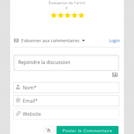
la
Évaluation de l'articl
Loire
e
S'abonner aux commentaires
Login
Nom*
Email*
Websit