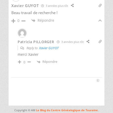
Xavier GUYOT
3 années plus tôt
Beau travail de recherche !
Répondre
0
Patricia PILLORGER
3 années plus tôt
Reply to
Xavier GUYOT
merci Xavier
Répondre
0
Copyright © AM
Le Blog du Centre Généalogique de Touraine
.