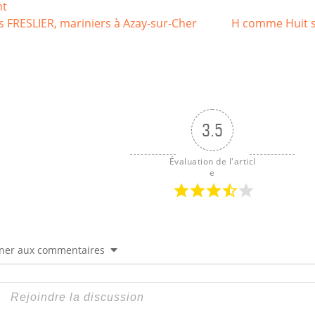
g
tion
nt
e
Article
 FRESLIER, mariniers à Azay-sur-Cher
H comme Huit si
r
suivant :
3.5
Évaluation de l'articl
e
ner aux commentaires