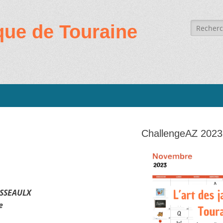
Recherc
que de Touraine
de:
ChallengeAZ 2023
USSEAULX
e