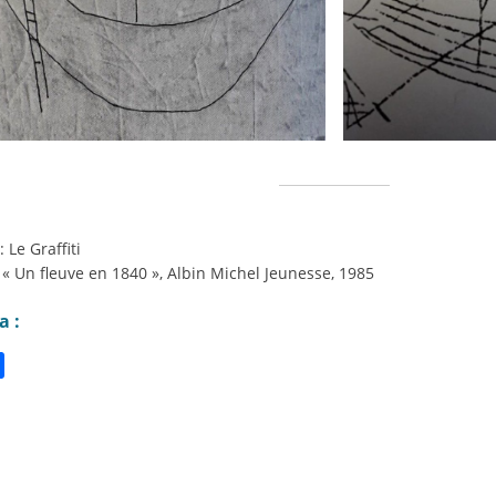
 Le Graffiti
 « Un fleuve en 1840 », Albin Michel Jeunesse, 1985
a :
P
a
r
t
a