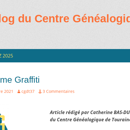
log du Centre Généalogi
Z 2025
ire
e Graffiti
Auteur
e 2021
cgdt37
3 Commentaires
Article rédigé par Catherine BAS-D
du Centre Généalogique de Tourain