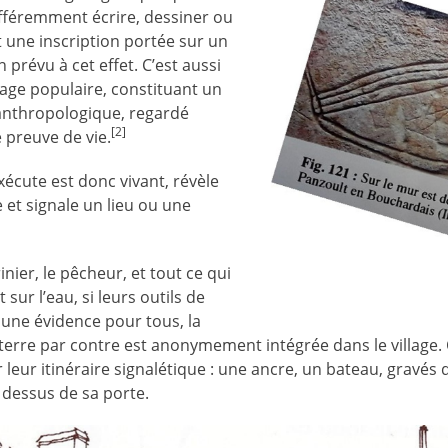
différemment écrire, dessiner ou
t une inscription portée sur un
 prévu à cet effet. C’est aussi
ge populaire, constituant un
nthropologique, regardé
[2]
preuve de vie.
exécute est donc vivant, révèle
et signale un lieu ou une
nier, le pêcheur, et tout ce qui
t sur l’eau, si leurs outils de
t une évidence pour tous, la
erre par contre est anonymement intégrée dans le village. C
eur itinéraire signalétique : une ancre, un bateau, gravés 
 dessus de sa porte.