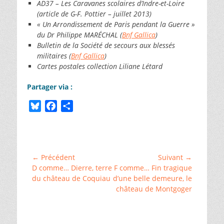
AD37 – Les Caravanes scolaires d’Indre-et-Loire
(article de G-F. Pottier – juillet 2013)
« Un Arrondissement de Paris pendant la Guerre »
du Dr Philippe MARÉCHAL (
Bnf Gallica
)
Bulletin de la Société de secours aux blessés
militaires (
Bnf Gallica
)
Cartes postales collection Liliane Létard
Partager via :
B
F
P
l
a
a
Catégories
u
c
r
Bâtis
e
e
t
et
s
b
a
demeures
,
Navigation
← Précédent
Suivant →
␣
k
o
g
Article
Article
D comme… Dierre, terre
F comme… Fin tragique
de
ChallengeAZ
,
y
o
e
précédent :
suivant :
du château de Coquiau
d’une belle demeure, le
␣
l’article
château de Montgoger
k
r
Cheillé
,
␣
Histoire
et