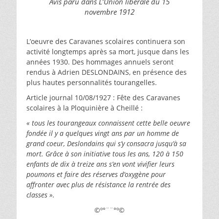
Avis paru dans L’Union libérale du 15
novembre 1912
L’oeuvre des Caravanes scolaires continuera son
activité longtemps après sa mort, jusque dans les
années 1930. Des hommages annuels seront
rendus à Adrien DESLONDAINS, en présence des
plus hautes personnalités tourangelles.
Article journal 10/08/1927 : Fête des Caravanes
scolaires à la Ploquinière à Cheillé :
« tous les tourangeaux connaissent cette belle oeuvre
fondée il y a quelques vingt ans par un homme de
grand coeur, Deslondains qui s’y consacra jusqu’à sa
mort. Grâce à son initiative tous les ans, 120 à 150
enfants de dix à treize ans s’en vont vivifier leurs
poumons et faire des réserves d’oxygène pour
affronter avec plus de résistance la rentrée des
classes ».
©º°¨¨°º©