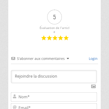
généalogie
,
␣
Vallée
de
5
l'Indre
Évaluation de l'articl
e
S'abonner aux commentaires
Login
Nom*
Email*