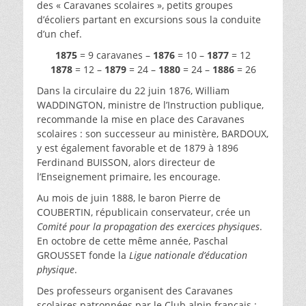
des « Caravanes scolaires », petits groupes
d’écoliers partant en excursions sous la conduite
d’un chef.
1875
= 9 caravanes –
1876
= 10 –
1877
= 12
1878
= 12 –
1879
= 24 –
1880
= 24 –
1886
= 26
Dans la circulaire du 22 juin 1876, William
WADDINGTON, ministre de l’Instruction publique,
recommande la mise en place des Caravanes
scolaires : son successeur au ministère, BARDOUX,
y est également favorable et de 1879 à 1896
Ferdinand BUISSON, alors directeur de
l’Enseignement primaire, les encourage.
Au mois de juin 1888, le baron Pierre de
COUBERTIN, républicain conservateur, crée un
Comité pour la propagation des exercices physiques
.
En octobre de cette même année, Paschal
GROUSSET fonde la
Ligue nationale d’éducation
physique
.
Des professeurs organisent des Caravanes
scolaires patronnées par le Club alpin français :