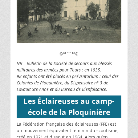
©º°¨¨°º©
NB – Bulletin de la Société de secours aux blessés
militaires des armées pour Tours : en 1935,
98
enfants ont été placés en préventorium
: celui des
Colonies de Ploquinière, du Dispensaire n°
3 de
Lavault Ste-Anne et du Bureau de Bienfaisance.
Les Éclaireuses au camp-
école de la Ploquinière
La Fédération française des éclaireuses (FFE) est
un mouvement équivalent féminin du scoutisme,
créé en 1921 et dissout en 1964. Alors qu’en