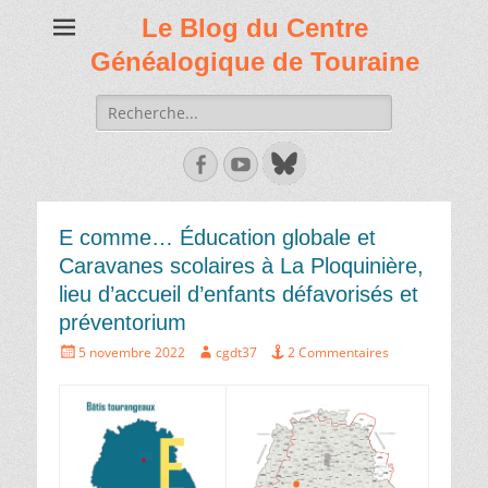
Le Blog du Centre
Généalogique de Touraine
Recherche
de:
Facebook
Youtube
E comme… Éducation globale et
Caravanes scolaires à La Ploquinière,
lieu d’accueil d’enfants défavorisés et
préventorium
Écrit
Auteur
5 novembre 2022
cgdt37
2 Commentaires
le