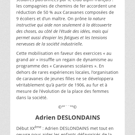
les compagnies de chemins de fer accordent une
réduction de 50 % aux Caravanes composées de
9 écoliers et d’un maître. On prône
la nature
instructive qui aide non seulement à la découverte
des choses, au côté de l’étude des idées, mais qui
permet aussi d’expier les fatigues et les tensions
nerveuses de la société industrielle.
Cette mobilisation en faveur des exercices « au
grand air » insuffle un regain de dynamisme au
programme des « Caravanes scolaires ». En
dehors de rares expériences locales, l’organisation
de caravanes de jeunes filles ne se développera
véritablement qu’à partir de 1906, au fur et à
mesure de l’évolution de la place des femmes
dans la société.
©º°¨¨°º©
Adrien DESLONDAINS
ème
Début XX
: Adrien DESLONDAINS met tout en
oeuvre pour aider les enfants défavorisés de la