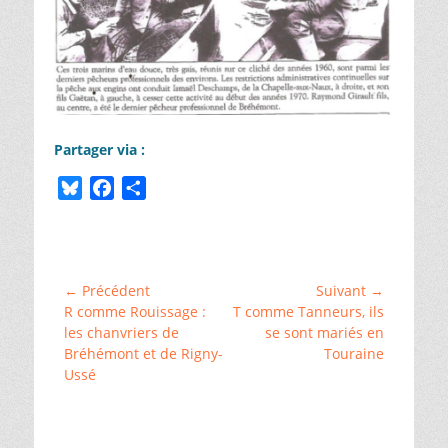
Partager via :
B
F
P
l
a
a
Catégories
u
c
r
ChallengeAZ
,
e
e
t
␣
s
b
a
Histoire
Navigation
← Précédent
Suivant →
et
k
o
g
Article
Article
R comme Rouissage :
T comme Tanneurs, ils
de
généalogie
,
y
o
e
précédent :
suivant :
les chanvriers de
se sont mariés en
␣
l’article
Bréhémont et de Rigny-
Touraine
k
r
La
Chapelle-
Ussé
aux-
Naux
,
␣
Luynes
,