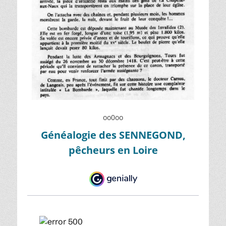
oo0oo
Généalogie des SENNEGOND,
pêcheurs en Loire