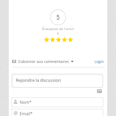
␣
Pêcheur
,
␣
5
Saint-
Cyr-
sur-
Évaluation de l'articl
Loire
,
e
␣
Vallée
de
la
Loire
S'abonner aux commentaires
Login
Nom*
Email*