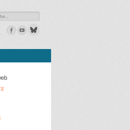
he
Facebook
Youtube
web
rg
t