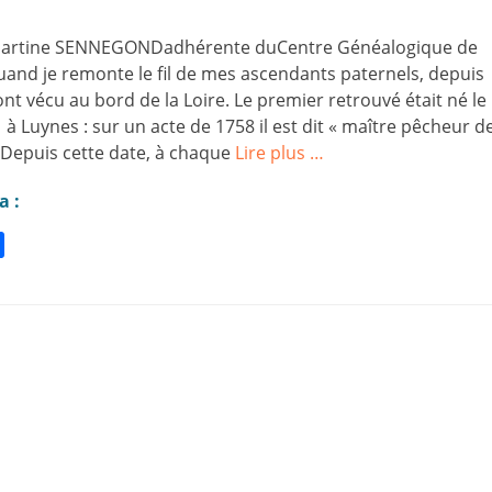
 Martine SENNEGONDadhérente duCentre Généalogique de
and je remonte le fil de mes ascendants paternels, depuis
ont vécu au bord de la Loire. Le premier retrouvé était né le
 à Luynes : sur un acte de 1758 il est dit « maître pêcheur d
 Depuis cette date, à chaque
Lire plus …
a :
P
a
r
t
a
g
e
r