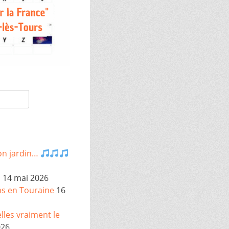
on jardin…
s
14 mai 2026
ns en Touraine
16
les vraiment le
026