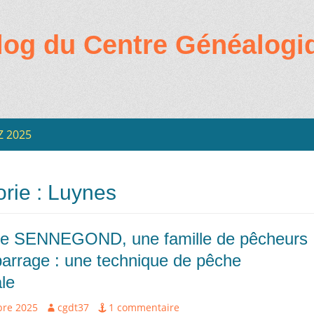
log du Centre Généalogi
Z 2025
ire
rie :
Luynes
 SENNEGOND, une famille de pêcheurs
-barrage : une technique de pêche
le
Auteur
re 2025
cgdt37
1 commentaire