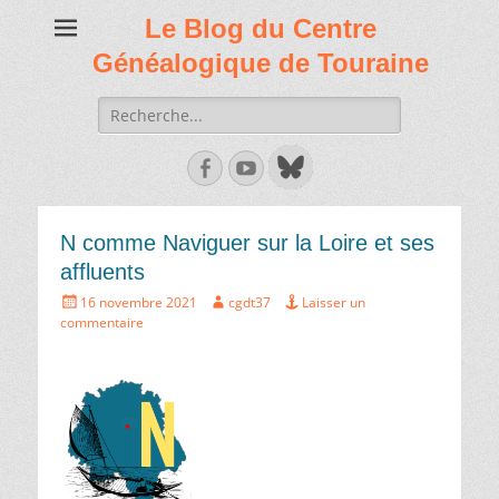
Le Blog du Centre
Généalogique de Touraine
Recherche
de:
Facebook
Youtube
N comme Naviguer sur la Loire et ses
affluents
Écrit
Auteur
16 novembre 2021
cgdt37
Laisser un
le
commentaire