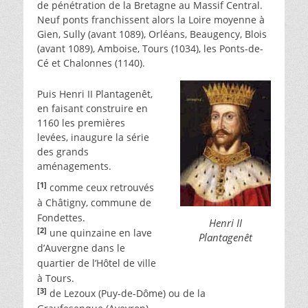
de pénétration de la Bretagne au Massif Central.
Neuf ponts franchissent alors la Loire moyenne à
Gien, Sully (avant 1089), Orléans, Beaugency, Blois
(avant 1089), Amboise, Tours (1034), les Ponts-de-
Cé et Chalonnes (1140).
Puis Henri II Plantagenêt,
en faisant construire en
1160 les premières
levées, inaugure la série
des grands
aménagements.
[1]
comme ceux retrouvés
à Châtigny, commune de
Fondettes.
Henri II
[2]
une quinzaine en lave
Plantagenêt
d’Auvergne dans le
quartier de l’Hôtel de ville
à Tours.
[3]
de Lezoux (Puy-de-Dôme) ou de la