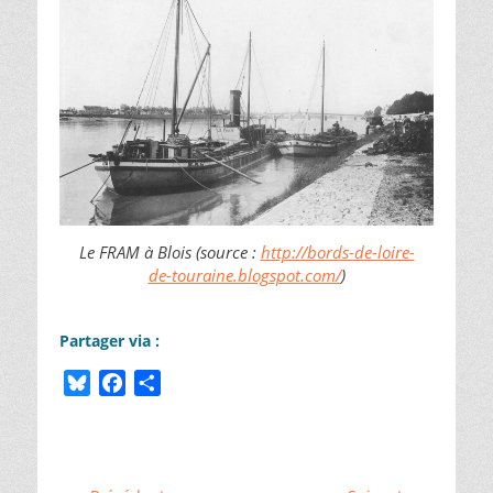
Le FRAM à Blois (source :
http://bords-de-loire-
de-touraine.blogspot.com/
)
Partager via :
B
F
P
l
a
a
Catégories
u
c
r
ChallengeAZ
,
e
e
t
␣
s
b
a
Vallée