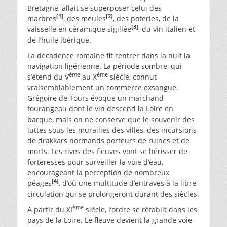
Bretagne, allait se superposer celui des
[2]
[1]
marbres
, des meules
, des poteries, de la
[3]
vaisselle en céramique sigillée
, du vin italien et
de l’huile ibérique.
La décadence romaine fit rentrer dans la nuit la
navigation ligérienne. La période sombre, qui
ème
ème
s’étend du V
au X
siècle, connut
vraisemblablement un commerce exsangue.
Grégoire de Tours évoque un marchand
tourangeau dont le vin descend la Loire en
barque, mais on ne conserve que le souvenir des
luttes sous les murailles des villes, des incursions
de drakkars normands porteurs de ruines et de
morts. Les rives des fleuves vont se hérisser de
forteresses pour surveiller la voie d’eau,
encourageant la perception de nombreux
[4]
péages
, d’où une multitude d’entraves à la libre
circulation qui se prolongeront durant des siècles.
ème
A partir du XI
siècle, l’ordre se rétablit dans les
pays de la Loire. Le fleuve devient la grande voie