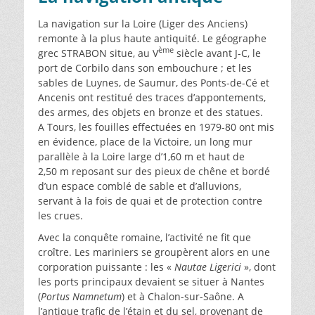
La navigation sur la Loire (Liger des Anciens)
remonte à la plus haute antiquité. Le géographe
ème
grec STRABON situe, au V
siècle avant J-C, le
port de Corbilo dans son embouchure ; et les
sables de Luynes, de Saumur, des Ponts-de-Cé et
Ancenis ont restitué des traces d’appontements,
des armes, des objets en bronze et des statues.
A Tours, les fouilles effectuées en 1979-80 ont mis
en évidence, place de la Victoire, un long mur
parallèle à la Loire large d’1,60 m et haut de
2,50 m reposant sur des pieux de chêne et bordé
d’un espace comblé de sable et d’alluvions,
servant à la fois de quai et de protection contre
les crues.
Avec la conquête romaine, l’activité ne fit que
croître. Les mariniers se groupèrent alors en une
corporation puissante : les «
Nautae Ligerici
», dont
les ports principaux devaient se situer à Nantes
(
Portus Namnetum
) et à Chalon-sur-Saône. A
l’antique trafic de l’étain et du sel, provenant de