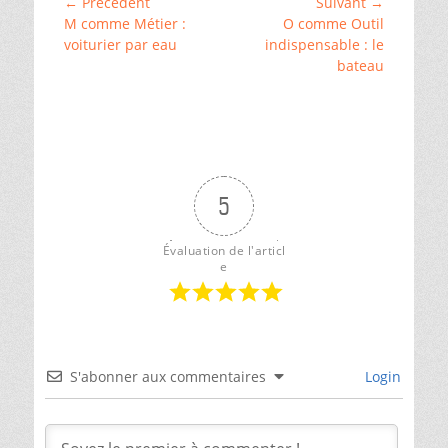
Navigation
← Précédent
Suivant →
de
k
o
g
Article
Article
M comme Métier :
O comme Outil
de
la
y
o
e
précédent :
suivant :
voiturier par eau
indispensable : le
Loire
,
l’article
bateau
k
r
␣
Vallée
de
la
Vienne
,
␣
Vallée
du
5
Cher
Évaluation de l'articl
e
S'abonner aux commentaires
Login