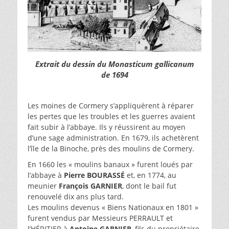
Extrait du dessin du Monasticum gallicanum
de 1694
Les moines de Cormery s’appliquèrent à réparer
les pertes que les troubles et les guerres avaient
fait subir à l’abbaye. Ils y réussirent au moyen
d’une sage administration. En 1679, ils achetèrent
l’île de la Binoche, près des moulins de Cormery.
En 1660 les « moulins banaux » furent loués par
l’abbaye à
Pierre BOURASSÉ
et, en 1774, au
meunier
François GARNIER
, dont le bail fut
renouvelé dix ans plus tard.
Les moulins devenus « Biens Nationaux en 1801 »
furent vendus par Messieurs PERRAULT et
l’HÉRITIER à
Antoine GARNIER
, fils du propriétaire