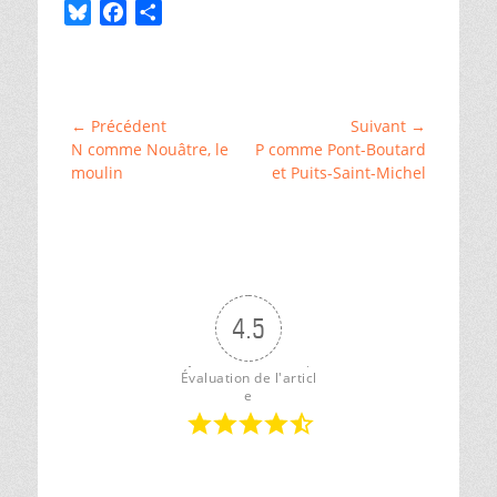
B
F
P
l
a
a
Catégories
u
c
r
ChallengeAZ
,
e
e
t
␣
s
b
a
Cormery
,
Navigation
← Précédent
Suivant →
␣
k
o
g
Article
Article
N comme Nouâtre, le
P comme Pont-Boutard
de
Histoire
y
o
e
précédent :
suivant :
moulin
et Puits-Saint-Michel
et
l’article
k
r
généalogie
,
␣
Moulins
,
␣
Vallée
de
l'Indre
4.5
Évaluation de l'articl
e