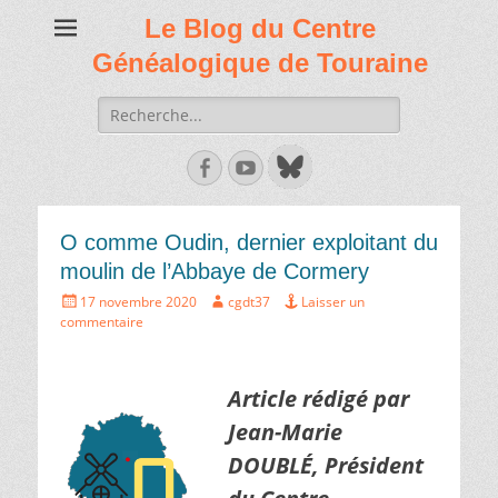
Le Blog du Centre
Généalogique de Touraine
Recherche
de:
Facebook
Youtube
O comme Oudin, dernier exploitant du
moulin de l’Abbaye de Cormery
Écrit
Auteur
17 novembre 2020
cgdt37
Laisser un
le
commentaire
Article rédigé par
Jean-Marie
DOUBLÉ, Président