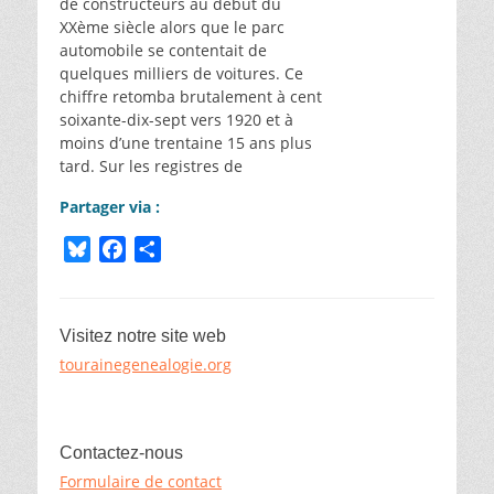
de constructeurs au début du
XXème siècle alors que le parc
automobile se contentait de
quelques milliers de voitures. Ce
chiffre retomba brutalement à cent
soixante-dix-sept vers 1920 et à
moins d’une trentaine 15 ans plus
tard. Sur les registres de
Partager via :
B
F
P
l
a
a
u
c
r
e
e
t
Visitez notre site web
s
b
a
tourainegenealogie.org
k
o
g
y
o
e
k
r
Contactez-nous
Formulaire de contact