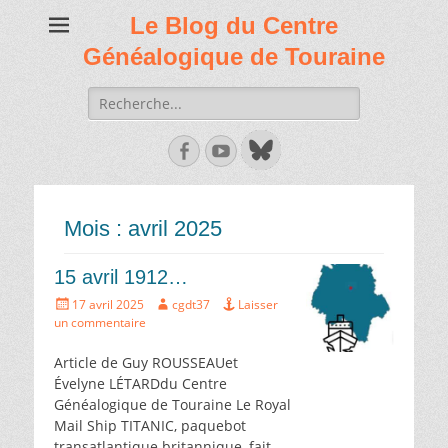
Le Blog du Centre
Généalogique de Touraine
Recherche
de:
Facebook
Youtube
Mois :
avril 2025
15 avril 1912…
Écrit
Auteur
17 avril 2025
cgdt37
Laisser
le
un commentaire
Article de Guy ROUSSEAUet
Évelyne LÉTARDdu Centre
Généalogique de Touraine Le Royal
Mail Ship TITANIC, paquebot
transatlantique britannique, fait