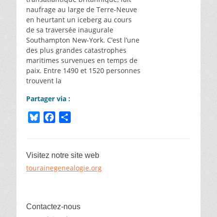
naufrage au large de Terre-Neuve
en heurtant un iceberg au cours
de sa traversée inaugurale
Southampton New-York. C’est l’une
des plus grandes catastrophes
maritimes survenues en temps de
paix. Entre 1490 et 1520 personnes
trouvent la
Partager via :
B
F
P
l
a
a
u
c
r
e
e
t
Visitez notre site web
s
b
a
tourainegenealogie.org
k
o
g
y
o
e
k
r
Contactez-nous