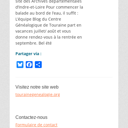
site des Archives départementales
d’Indre-et-Loire Pour commencer la
balade au bord de l’eau, il suffit :
L’équipe Blog du Centre
Généalogique de Touraine part en
vacances juillet/ août et vous
donne rendez-vous à la rentrée en
septembre. Bel été
Partager via :
B
F
P
l
a
a
u
c
r
e
e
t
Visitez notre site web
s
b
a
tourainegenealogie.org
k
o
g
y
o
e
k
r
Contactez-nous
Formulaire de contact