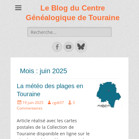
Le Blog du Centre
Généalogique de Touraine
Recherche
de:
Facebook
Youtube
Mois :
juin 2025
La météo des plages en
Touraine
Écrit
Auteur
19 juin 2025
cgdt37
3
le
Commentaires
Article réalisé avec les cartes
postales de la Collection de
Touraine disponible en ligne sur le