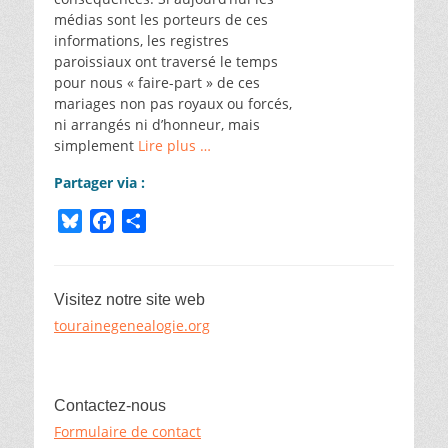
médias sont les porteurs de ces
informations, les registres
paroissiaux ont traversé le temps
pour nous « faire-part » de ces
mariages non pas royaux ou forcés,
ni arrangés ni d’honneur, mais
simplement
Lire plus …
Partager via :
B
F
P
l
a
a
u
c
r
e
e
t
Visitez notre site web
s
b
a
tourainegenealogie.org
k
o
g
y
o
e
k
r
Contactez-nous
Formulaire de contact