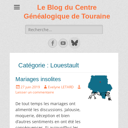
Le Blog du Centre
Généalogique de Touraine
Recherche
de:
Facebook
Youtube
Catégorie :
Louestault
Mariages insolites
Écrit
Auteur
27 juin 2019
Evelyne LETARD
le
Laisser un commentaire
De tout temps les mariages ont
alimenté les discussions. Jalousie,
moquerie, déception et bien
d’autres sentiments en ont été les
conséquences. Si aujourd’hui les