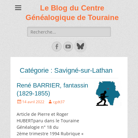
Le Blog du Centre
Généalogique de Touraine
Recherche
de:
Facebook
Youtube
Catégorie :
Savigné-sur-Lathan
René BARRIER, fantassin
(1829-1855)
Écrit
Auteur
14 avril 2022
cgdt37
le
Article de Pierre et Roger
HUBERTparu dans le Touraine
Généalogie n° 18 du
2ème trimestre 1994 Rubrique «