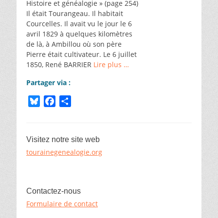
Histoire et généalogie » (page 254)
Il était Tourangeau. Il habitait
Courcelles. Il avait vu le jour le 6
avril 1829 à quelques kilomètres
de là, à Ambillou où son père
Pierre était cultivateur. Le 6 juillet
1850, René BARRIER
Lire plus …
Partager via :
B
F
P
l
a
a
u
c
r
e
e
t
Visitez notre site web
s
b
a
tourainegenealogie.org
k
o
g
y
o
e
k
r
Contactez-nous
Formulaire de contact