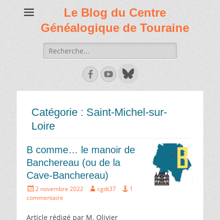
Le Blog du Centre
Généalogique de Touraine
Recherche
de:
Facebook
Youtube
Catégorie :
Saint-Michel-sur-
Loire
B comme… le manoir de
Banchereau (ou de la
Cave-Banchereau)
Écrit
Auteur
2 novembre 2022
cgdt37
1
le
commentaire
Article rédigé par M. Olivier