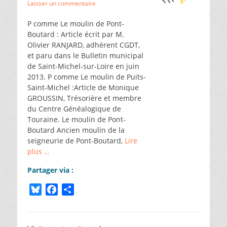
le
Laisser un commentaire
k
r
P comme Le moulin de Pont-
Boutard : Article écrit par M.
Olivier RANJARD, adhérent CGDT,
et paru dans le Bulletin municipal
de Saint-Michel-sur-Loire en juin
2013. P comme Le moulin de Puits-
Saint-Michel :Article de Monique
GROUSSIN, Trésorière et membre
du Centre Généalogique de
Touraine. Le moulin de Pont-
Boutard Ancien moulin de la
seigneurie de Pont-Boutard,
Lire
plus …
Partager via :
B
F
P
l
a
a
u
c
r
e
e
t