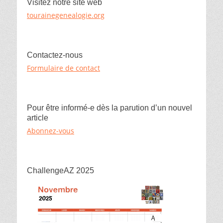
Visitez notre site web
s
b
a
tourainegenealogie.org
k
o
g
y
o
e
k
r
Contactez-nous
Formulaire de contact
Pour être informé-e dès la parution d’un nouvel
article
Abonnez-vous
ChallengeAZ 2025