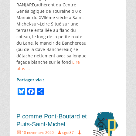
RANJARD,adhérent du Centre
Généalogique de Touraine o 0 o
Manoir du XVIIème siècle à Saint-
Michel-sur-Loire Situé sur une
terrasse entaillée au flanc du
coteau, le long de la petite route
du Lane, le manoir de Banchereau
(ou de la Cave-Banchereau) se
détache nettement avec sa longue
façade blanche sur le fond
Lire
plus …
Partager via :
B
F
P
l
a
a
u
c
r
e
e
t
P comme Pont-Boutard et
s
b
a
Puits-Saint-Michel
k
o
g
Écrit
Auteur
18 novembre 2020
cgdt37
y
o
e