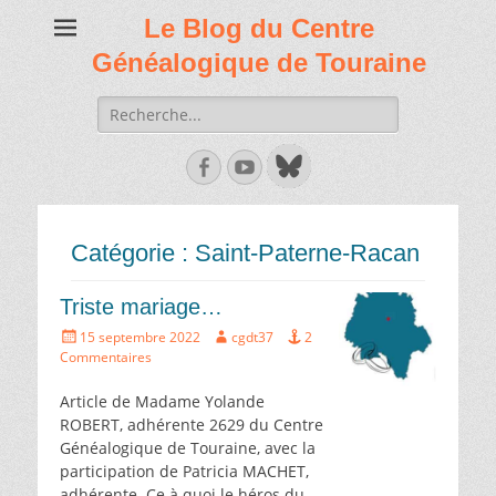
Le Blog du Centre
Généalogique de Touraine
Recherche
de:
Facebook
Youtube
Catégorie :
Saint-Paterne-Racan
Triste mariage…
Écrit
Auteur
15 septembre 2022
cgdt37
2
le
Commentaires
Article de Madame Yolande
ROBERT, adhérente 2629 du Centre
Généalogique de Touraine, avec la
participation de Patricia MACHET,
adhérente. Ce à quoi le héros du