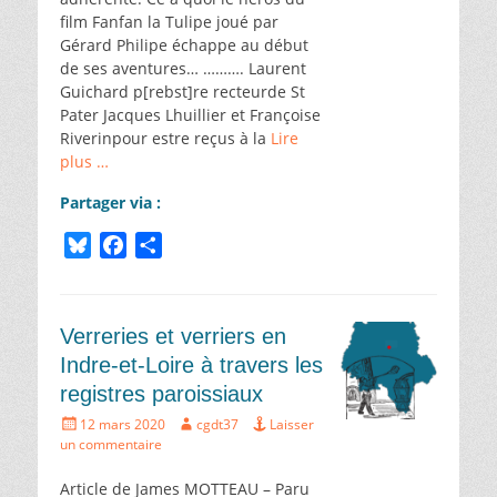
film Fanfan la Tulipe joué par
Gérard Philipe échappe au début
de ses aventures… ………. Laurent
Guichard p[rebst]re recteurde St
Pater Jacques Lhuillier et Françoise
Riverinpour estre reçus à la
Lire
plus …
Partager via :
B
F
P
l
a
a
u
c
r
e
e
t
Verreries et verriers en
s
b
a
Indre-et-Loire à travers les
k
o
g
registres paroissiaux
y
o
e
Écrit
Auteur
12 mars 2020
cgdt37
Laisser
k
r
le
un commentaire
Article de James MOTTEAU – Paru