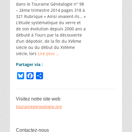
dans le Touraine Généalogie n° 98
– 2ème trimestre 2014 pages 318 à
321 Rubrique « Ainsi vivaient-ils… »
L’étude systématique du verre et
de son évolution depuis 2000 ans a
débuté à Tours par la découverte
d’un dépotoir, de la fin du XVème
siècle ou du début du XVIème
siècle, lors
Lire plus …
Partager via :
B
F
P
l
a
a
u
c
r
e
e
t
Visitez notre site web
s
b
a
tourainegenealogie.org
k
o
g
y
o
e
k
r
Contactez-nous