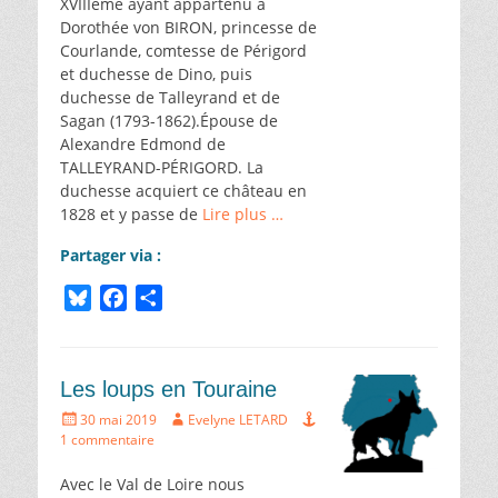
XVIIIème ayant appartenu à
Dorothée von BIRON, princesse de
Courlande, comtesse de Périgord
et duchesse de Dino, puis
duchesse de Talleyrand et de
Sagan (1793-1862).Épouse de
Alexandre Edmond de
TALLEYRAND-PÉRIGORD. La
duchesse acquiert ce château en
1828 et y passe de
Lire plus …
Partager via :
B
F
P
l
a
a
u
c
r
e
e
t
Les loups en Touraine
s
b
a
Écrit
Auteur
30 mai 2019
Evelyne LETARD
k
o
g
le
1 commentaire
y
o
e
k
r
Avec le Val de Loire nous