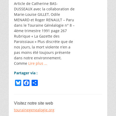
k
r
Article de Catherine BAS-
DUSSEAUX avec la collaboration de
Marie-Louise GILLET, Odile
MENARD et Roger RENAULT – Paru
dans le Touraine Généalogie n° 8 –
4ème trimestre 1991 page 267
Rubrique « La Gazette des
Paroissiaux » Plus discrète que de
nos jours, la mort violente n’en a
pas moins été toujours présente
dans notre environnement.
Comme
Lire plus …
Partager via :
B
F
P
l
a
a
u
c
r
e
e
t
Visitez notre site web
s
b
a
tourainegenealogie.org
k
o
g