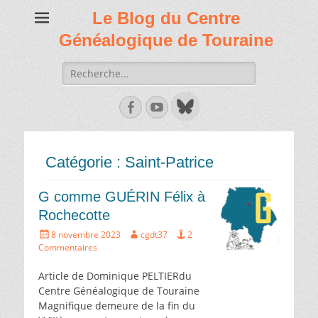
Le Blog du Centre
Généalogique de Touraine
Recherche
de:
Facebook
Youtube
Catégorie :
Saint-Patrice
G comme GUÉRIN Félix à
Rochecotte
Écrit
Auteur
8 novembre 2023
cgdt37
2
le
Commentaires
Article de Dominique PELTIERdu
Centre Généalogique de Touraine
Magnifique demeure de la fin du