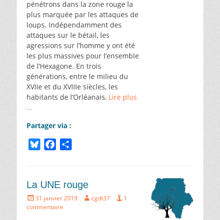
pénétrons dans la zone rouge la
plus marquée par les attaques de
loups. Indépendamment des
attaques sur le bétail, les
agressions sur l’homme y ont été
les plus massives pour l’ensemble
de l’Hexagone. En trois
générations, entre le milieu du
XVIIe et du XVIIIe siècles, les
habitants de l’Orléanais,
Lire plus
…
Partager via :
B
F
P
l
a
a
u
c
r
e
e
t
La UNE rouge
s
b
a
Écrit
Auteur
31 janvier 2019
cgdt37
1
k
o
g
le
commentaire
y
o
e