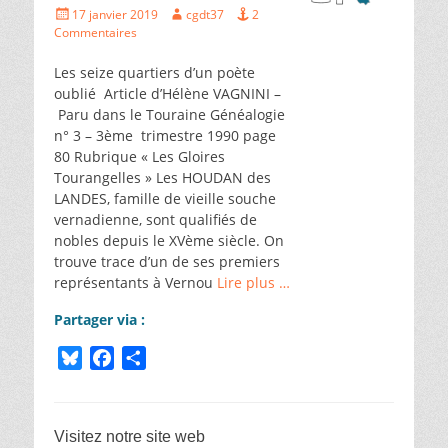
Écrit
Auteur
17 janvier 2019
cgdt37
2
k
r
le
Commentaires
Les seize quartiers d’un poète
oublié Article d’Hélène VAGNINI –
Paru dans le Touraine Généalogie
n° 3 – 3ème trimestre 1990 page
80 Rubrique « Les Gloires
Tourangelles » Les HOUDAN des
LANDES, famille de vieille souche
vernadienne, sont qualifiés de
nobles depuis le XVème siècle. On
trouve trace d’un de ses premiers
représentants à Vernou
Lire plus …
Partager via :
B
F
P
l
a
a
u
c
r
e
e
t
Visitez notre site web