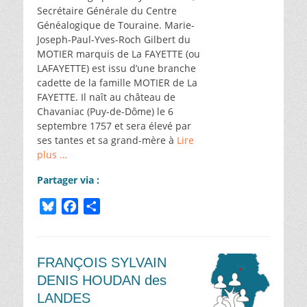
Secrétaire Générale du Centre
Généalogique de Touraine. Marie-
Joseph-Paul-Yves-Roch Gilbert du
MOTIER marquis de La FAYETTE (ou
LAFAYETTE) est issu d’une branche
cadette de la famille MOTIER de La
FAYETTE. Il naît au château de
Chavaniac (Puy-de-Dôme) le 6
septembre 1757 et sera élevé par
ses tantes et sa grand-mère à
Lire
plus …
Partager via :
B
F
P
l
a
a
u
c
r
e
e
t
FRANÇOIS SYLVAIN
s
b
a
DENIS HOUDAN des
k
o
g
LANDES
y
o
e