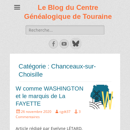
Le Blog du Centre
Généalogique de Touraine
Recherche
de:
Facebook
Youtube
Catégorie :
Chanceaux-sur-
Choisille
W comme WASHINGTON
et le marquis de La
FAYETTE
Écrit
Auteur
26 novembre 2020
cgdt37
3
le
Commentaires
Article rédigé par Evelyne LÉTARD,