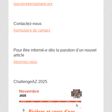
s
b
a
tourainegenealogie.org
k
o
g
y
o
e
k
r
Contactez-nous
Formulaire de contact
Pour être informé-e dès la parution d’un nouvel
article
Abonnez-vous
ChallengeAZ 2025