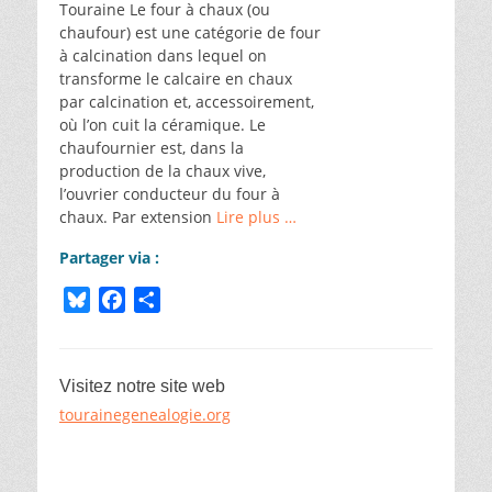
Touraine Le four à chaux (ou
chaufour) est une catégorie de four
à calcination dans lequel on
transforme le calcaire en chaux
par calcination et, accessoirement,
où l’on cuit la céramique. Le
chaufournier est, dans la
production de la chaux vive,
l’ouvrier conducteur du four à
chaux. Par extension
Lire plus …
Partager via :
B
F
P
l
a
a
u
c
r
e
e
t
Visitez notre site web
s
b
a
tourainegenealogie.org
k
o
g
y
o
e
k
r