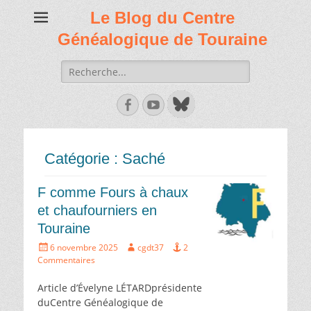
Le Blog du Centre
Généalogique de Touraine
Recherche
de:
Facebook
Youtube
Catégorie :
Saché
F comme Fours à chaux
et chaufourniers en
Touraine
Écrit
Auteur
6 novembre 2025
cgdt37
2
le
Commentaires
Article d’Évelyne LÉTARDprésidente
duCentre Généalogique de