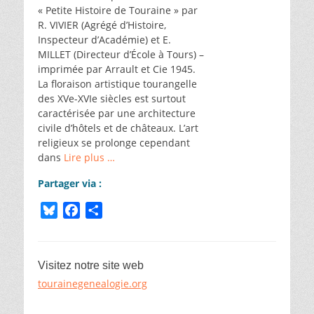
« Petite Histoire de Touraine » par
R. VIVIER (Agrégé d’Histoire,
Inspecteur d’Académie) et E.
MILLET (Directeur d’École à Tours) –
imprimée par Arrault et Cie 1945.
La floraison artistique tourangelle
des XVe-XVIe siècles est surtout
caractérisée par une architecture
civile d’hôtels et de châteaux. L’art
religieux se prolonge cependant
dans
Lire plus …
Partager via :
B
F
P
l
a
a
u
c
r
e
e
t
Visitez notre site web
s
b
a
tourainegenealogie.org
k
o
g
y
o
e