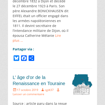
décembre 1832 à Dijon et décédé
le 27 décembre 1923 à Paris. Son
père Alexandre BONICKHAUSEN dit
EIFFEL était un officier engagé dans
les armées napoléoniennes en
1811. Il devint secrétaire de
l’intendance militaire de Dijon, où il
épousa Catherine Mélanie
Lire
plus …
Partager via :
B
F
P
l
a
a
u
c
r
e
e
t
L’ âge d’or de la
s
b
a
Renaissance en Touraine
k
o
g
Écrit
Auteur
17 octobre 2019
cgdt37
y
o
e
le
Laisser un commentaire
k
r
Source : article paru dans la revue