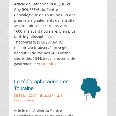
Article de Catherine ROUQUETet
Guy ROUSSEAUdu Centre
Généalogique de Touraine L’un des
premiers signalements de la truffe
se situerait selon certains vers
1600 ans avant notre ère. Bien plus
tard, le philosophe grec
Théophraste (372-287 av. JC)
raconte avoir observé un végétal
dépourvu de racines. Au XIVème
siècle, dès 1344, des manuscrits de
gastronomie et
Lire plus …
Le télégraphe aérien en
Touraine
Écrit
Auteur
13 juin 2024
cgdt37
3
le
Commentaires
Article de l’Atelierdu Centre
Généalogique de Touraine Claude