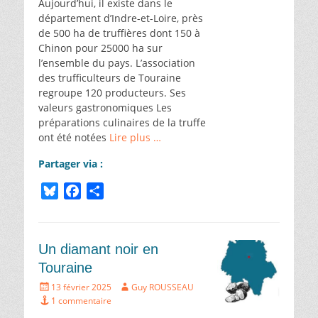
Aujourd’hui, il existe dans le
département d’Indre-et-Loire, près
de 500 ha de truffières dont 150 à
Chinon pour 25000 ha sur
l’ensemble du pays. L’association
des trufficulteurs de Touraine
regroupe 120 producteurs. Ses
valeurs gastronomiques Les
préparations culinaires de la truffe
ont été notées
Lire plus …
Partager via :
B
F
P
l
a
a
u
c
r
e
e
t
Un diamant noir en
s
b
a
Touraine
k
o
g
Écrit
Auteur
13 février 2025
Guy ROUSSEAU
y
o
e
le
1 commentaire
k
r