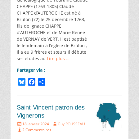
CHAPPE (1763-1805) Claude
CHAPPE d’AUTEROCHE est né à
Brûlon (72) le 25 décembre 1763,
fils de Ignace CHAPPE
d’AUTEROCHE et de Marie Renée
de VERNAY de VERT. Il est baptisé
le lendemain à l’église de Brûlon ;
il a eu 9 frères et sœurs.Il débute
ses études au
Lire plus …
Partager via :
B
F
P
l
a
a
u
c
r
e
e
t
Saint-Vincent patron des
s
b
a
Vignerons
k
o
g
Écrit
Auteur
18 janvier 2024
Guy ROUSSEAU
y
o
e
le
2 Commentaires
k
r