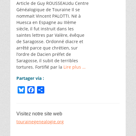
Article de Guy ROUSSEAUdu Centre
Généalogique de Touraine Il se
nommait Vincent PALOTTI. Né à
Huesca en Espagne au IIIème
siècle, il fut instruit dans les
saintes lettres par Valère, évêque
de Saragosse. Ordonné diacre et
arrêté parce que chrétien, sur
l’ordre de Dacien préfet de
Saragosse, il subit de terribles
tortures. Fortifié par la
Lire plus …
Partager via :
B
F
P
l
a
a
u
c
r
e
e
t
Visitez notre site web
s
b
a
tourainegenealogie.org
k
o
g
y
o
e